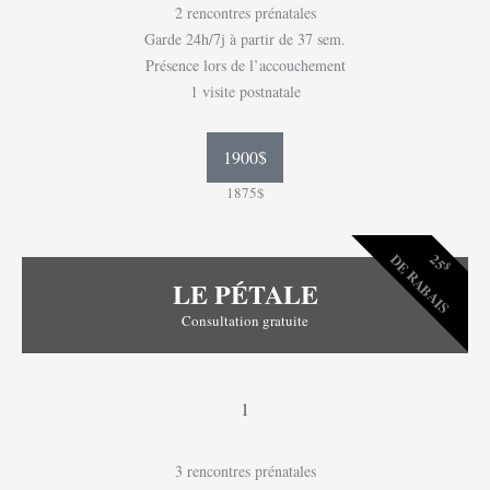
2 rencontres prénatales
Garde 24h/7j à partir de 37 sem.
Présence lors de l’accouchement
1 visite postnatale
1900$
1875$
25
DE RABAIS
$
LE PÉTALE
Consultation gratuite
1
3 rencontres prénatales