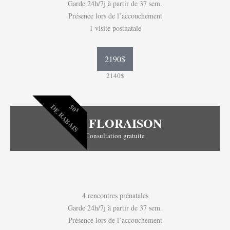
Garde 24h/7j à partir de 37 sem.
Présence lors de l’accouchement
1 visite postnatale
2190$
2140$
50
DE RABAIS
$
LA FLORAISON
Consultation gratuite
4 rencontres prénatales
Garde 24h/7j à partir de 37 sem.
Présence lors de l’accouchement