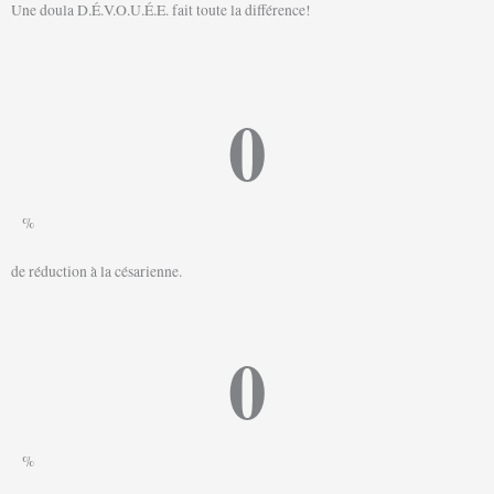
Une doula D.É.V.O.U.É.E. fait toute la différence!
0
%
de réduction à la césarienne.
0
%