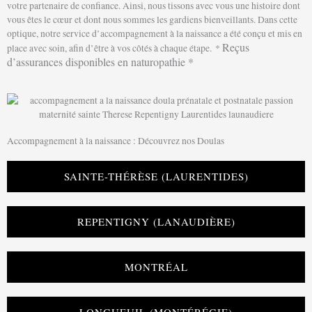
votre partenaire de confiance. Ainsi, nous tissons avec vous une histoire dont
vous êtes le cœur et dont nous sommes les gardiens bienveillants. Dans cette
optique, notre service d’accompagnement à la naissance a été conçu et mis en
Reçus
place avec soin, afin d’être à vos côtés à chaque étape. *
d’assurances disponibles en naturopathie *
Accompagnement à la naissance : Découvrez nos Doulas
SAINTE-THÉRÈSE (LAURENTIDES)
REPENTIGNY (LANAUDIÈRE)
MONTRÉAL
LONGUEUIL (MONTÉRÉGIE)