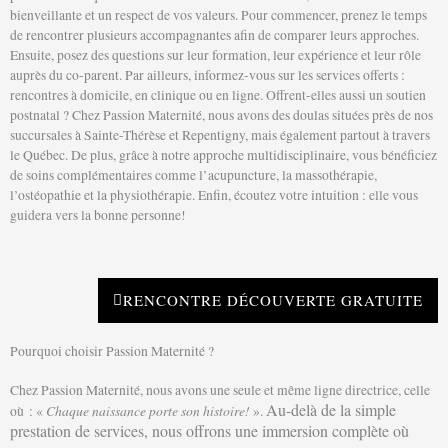
bienveillante et un respect de vos valeurs. Pour commencer, prenez le temps
de rencontrer plusieurs accompagnantes afin de comparer leurs approches.
Ensuite, posez des questions sur leur formation, leur expérience et leur rôle
auprès du co-parent. Par ailleurs, informez-vous sur les services offerts :
rencontres à domicile, en clinique ou en ligne. Offrent-elles aussi un soutien
postnatal ? Chez Passion Maternité, nous avons des doulas situées près de nos
succursales à Sainte-Thérèse et Repentigny, mais également partout à travers
le Québec. De plus, grâce à notre approche multidisciplinaire, vous bénéficiez
de soins complémentaires comme l’acupuncture, la massothérapie,
l’ostéopathie et la physiothérapie. Enfin, écoutez votre intuition : elle vous
guidera vers la bonne personne!
RENCONTRE DÉCOUVERTE GRATUITE
Pourquoi choisir Passion Maternité ?
Chez Passion Maternité, nous avons une seule et même ligne directrice, celle
Au-delà de la simple
Chaque naissance porte son histoire!
où : «
».
prestation de services, nous offrons une immersion complète où