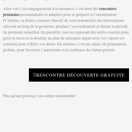
Aller vers l’accompagnement à la naissance, c’est aussi des
rencontres
prénatales
personnalisées et adaptées pour se préparer à l’enfantement.
D’ailleurs, la doula a comme objectif de vous transmettre des informations
clés tout au long de la grossesse, pendant l’accouchement et durant la période
du postnatal immédiat. En parallèle, tout en explorant des outils concrets pour
gérer le stress et la douleur, un plan de naissance aligné avec vos valeurs est
construit pour refléter vos désirs. En sommes, c’est un espace de préparation
globale, pour favoriser l’autonomie et la confiance des futurs parents.
RENCONTRE DÉCOUVERTE GRATUITE
Plus qu'une présence, un soutien inestimable!