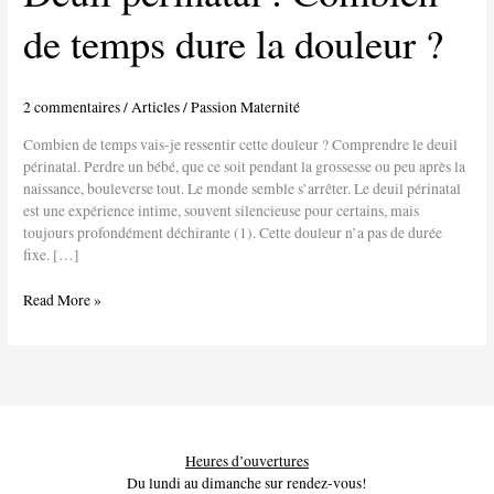
temps
de temps dure la douleur ?
dure
la
douleur
?
2 commentaires
/
Articles
/
Passion Maternité
Combien de temps vais-je ressentir cette douleur ? Comprendre le deuil
périnatal. Perdre un bébé, que ce soit pendant la grossesse ou peu après la
naissance, bouleverse tout. Le monde semble s’arrêter. Le deuil périnatal
est une expérience intime, souvent silencieuse pour certains, mais
toujours profondément déchirante (1). Cette douleur n’a pas de durée
fixe. […]
Read More »
Heures d’ouvertures
Du lundi au dimanche sur rendez-vous!